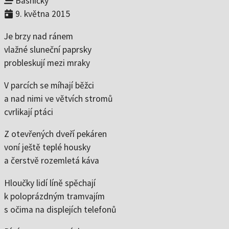
Básničky
Vojáci v nás
4:04
9. května 2015
Když se nikdo nedívá
4:15
Na prahu
2:52
Je brzy nad ránem
Jaro je zpátky
3:25
vlažné sluneční paprsky
probleskují mezi mraky
On the Bottom of the Glass
3:57
Mezi květy pelyňku
3:51
V parcích se míhají běžci
Nejsem na hraní
3:44
a nad nimi ve větvích stromů
cvrlikají ptáci
Milostné dopisy
2:09
Pampeliška
2:33
Z otevřených dveří pekáren
Cukrárna
2:33
voní ještě teplé housky
Říční romance
1:33
a čerstvě rozemletá káva
Zapomenout
3:36
Hloučky lidí líně spěchají
Polibky na dobrou noc
1:14
k poloprázdným tramvajím
s očima na displejích telefonů