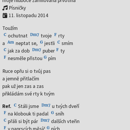
moje hluboce zamilovaná prvotina
Vojáci v nás
4:04
Písničky
Když se nikdo nedívá
4:15
11. listopadu 2014
Na prahu
2:52
Jaro je zpátky
3:25
Toužím
C
Dm7
F
ochutnat
tvoje
rty
On the Bottom of the Glass
3:57
Am
G
C
a
neptat se,
jestli
smím
Mezi květy pelyňku
3:51
C
Dm7
F
jak za dob
puber
ty
Nejsem na hraní
3:44
F
G
nesměle přistou
pím
Milostné dopisy
2:09
Ruce opřu si o tvůj pas
Pampeliška
2:33
a jemně přitlačím
Cukrárna
2:33
pak už jen zas a zas
Říční romance
1:33
přikládám své rty k tvým
Zapomenout
3:36
C
Dm7
Ref.
Stáli jsme
u tvých dveří
Polibky na dobrou noc
1:14
F
G
na klobouk ti padal
sníh
C
Dm7
přáli si být pár
dalších vteřin
F
G
v paprscích měsíč
ních