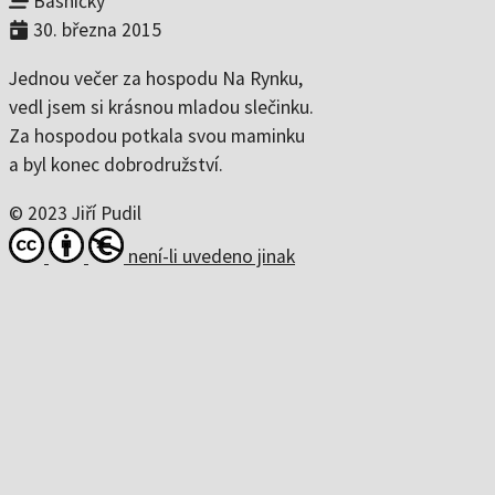
Básničky
Vojáci v nás
4:04
30. března 2015
Když se nikdo nedívá
4:15
Na prahu
2:52
Jednou večer za hospodu Na Rynku,
Jaro je zpátky
3:25
vedl jsem si krásnou mladou slečinku.
Za hospodou potkala svou maminku
On the Bottom of the Glass
3:57
a byl konec dobrodružství.
Mezi květy pelyňku
3:51
Nejsem na hraní
3:44
© 2023 Jiří Pudil
Milostné dopisy
2:09
není-li uvedeno jinak
Pampeliška
2:33
Cukrárna
2:33
Říční romance
1:33
Zapomenout
3:36
Polibky na dobrou noc
1:14